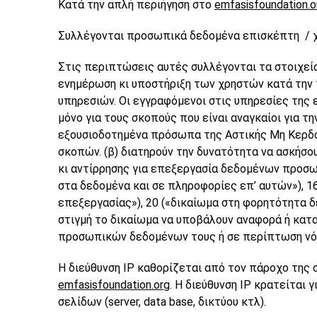
Κατά την απλή περιήγηση στο
emfasisfoundation.o
Συλλέγονται προσωπικά δεδομένα επισκέπτη / χρή
Στις περιπτώσεις αυτές συλλέγονται τα στοιχεία
ενημέρωση κι υποστήριξη των χρηστών κατά την 
υπηρεσιών. Οι εγγραφόμενοι στις υπηρεσίες της 
μόνο για τους σκοπούς που είναι αναγκαίοι για 
εξουσιοδοτημένα πρόσωπα της Αστικής Μη Κερδοσ
σκοπών. (β) διατηρούν την δυνατότητα να ασκήσο
κι αντίρρησης για επεξεργασία δεδομένων προσωπ
στα δεδομένα και σε πληροφορίες επ’ αυτών»), 16
επεξεργασίας»), 20 («δικαίωμα στη φορητότητα δ
στιγμή το δικαίωμα να υποβάλουν αναφορά ή κατ
προσωπικών δεδομένων τους ή σε περίπτωση νόμ
Η διεύθυνση ΙΡ καθορίζεται από τον πάροχο της 
emfasisfoundation.org
. Η διεύθυνση ΙΡ κρατείται
σελίδων (server, data base, δικτύου κτλ).