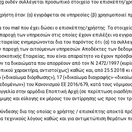
rg
ουδέν συλλέγεται προσωπικό στοιχείο του επισκέπτη/χρ
στη όταν: (α) εγγράφεται σε υπηρεσίες (β) χρησιμοποιεί πρ
 του mail που έχει δώσει ο επισκέπτης/χρήστης. Τα στοιχεί
παροχή των υπηρεσιών στις οποίες έχουν επιλέξει να εγγρ
εταιρείας ενημερώνονται δια του παρόντος ότι: (α) τα συλλ
την παροχή των αιτούμενων υπηρεσιών. Αποδέκτες των δεδομέ
κοπικής Εταιρείας, που είναι απαραίτητο να έχουν πρόσβα
υν τα δικαιώματα που απορρέουν από τον Ν. 2472/1997 (κυρ
ικού χαρακτήρα, αντιστοίχως) καθώς και, από 25.5.2018 κι
 («δικαίωμα διόρθωσης»), 17 («δικαίωμα διαγραφής»-«δικαίω
εδομένων») του Κανονισμού ΕΕ 2016/679, κατά τους νόμιμους
αγγελία στην αρμόδια Εποπτική Αρχή (σε περίπτωση οιασδήπ
ιμης και εύλογης εκ μέρους του αντίρρησης ως προς τον τ
σύνδεσης δια της οποίας ο χρήστης / επισκέπτης αποκτά πρό
 για τεχνικούς λόγους καθώς και για αντιμετώπιση θεμάτων