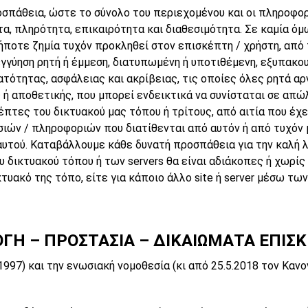
οσπάθεια, ώστε το σύνολο του περιεχομένου και οι πληροφο
τα, πληρότητα, επικαιρότητα και διαθεσιμότητα. Σε καμία 
δήποτε ζημία τυχόν προκληθεί στον επισκέπτη / χρήστη, από 
εγγύηση ρητή ή έμμεση, διατυπωμένη ή υποτιθέμενη, εξυπακ
ότητας, ασφάλειας και ακρίβειας, τις οποίες όλες ρητά αρ
ή αποθετικής, που μπορεί ενδεικτικά να συνίσταται σε απώ
πτες του δικτυακού μας τόπου ή τρίτους, από αιτία που έχει 
σιών / πληροφοριών που διατίθενται από αυτόν ή από τυχό
υτού. Καταβάλλουμε κάθε δυνατή προσπάθεια για την καλή λ
υ δικτυακού τόπου ή των servers θα είναι αδιάκοπες ή χωρί
ικτυακό της τόπο, είτε για κάποιο άλλο site ή server μέσω τ
ΓΗ – ΠΡΟΣΤΑΣΙΑ – ΔΙΚΑΙΩΜΑΤΑ ΕΠΙΣ
2/1997) και την ενωσιακή νομοθεσία (κι από 25.5.2018 τον Κ