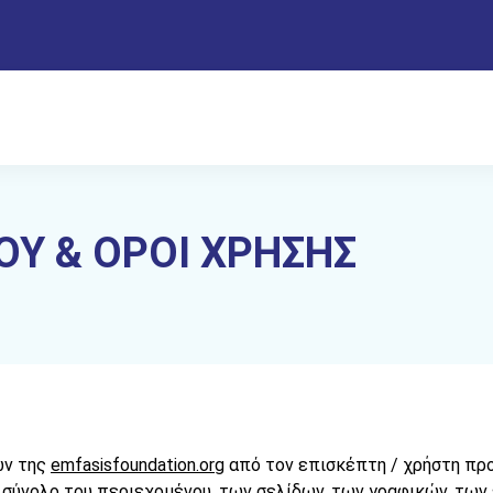
ΟΥ & ΟΡΟΙ ΧΡΗΣΗΣ
ών της
emfasisfoundation.org
από τον επισκέπτη / χρήστη πρ
ο σύνολο του περιεχομένου, των σελίδων, των γραφικών, τω