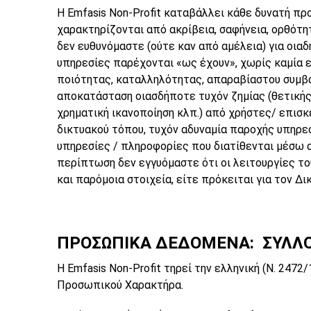
H Emfasis Non-Profit καταβάλλει κάθε δυνατή πρ
χαρακτηρίζονται από ακρίβεια, σαφήνεια, ορθότη
δεν ευθυνόμαστε (ούτε καν από αμέλεια) για οια
υπηρεσίες παρέχονται «ως έχουν», χωρίς καμία 
ποιότητας, καταλληλότητας, απαραβίαστου συμβατ
αποκατάσταση οιασδήποτε τυχόν ζημίας (θετικής 
χρηματική ικανοποίηση κλπ.) από χρήστες/ επισκέ
δικτυακού τόπου, τυχόν αδυναμία παροχής υπηρε
υπηρεσίες / πληροφορίες που διατίθενται μέσω α
περίπτωση δεν εγγυόμαστε ότι οι λειτουργίες το
και παρόμοια στοιχεία, είτε πρόκειται για τον Δ
ΠΡΟΣΩΠΙΚΑ ΔΕΔΟΜΕΝΑ: ΣΥΛΛΟ
H Emfasis Non-Profit τηρεί την ελληνική (Ν. 247
Προσωπικού Χαρακτήρα.